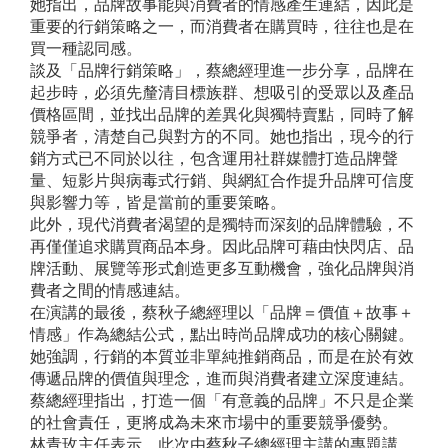
她指出，品牌故事能與消費者的情感產生連結，因此是
重要的行銷策略之一，而消費者在購買時，往往也是在
買一種認同感。
談及「品牌行銷策略」，蔡總經理進一步分享，品牌在
起步時，必須先釐清目標族群、想吸引的受眾以及產品
價格區間，並找出品牌的差異化與獨特賣點，同時了解
競爭者，清楚自己與對方的不同。她也指出，現今的行
銷方式已不同於以往，包含運用社群媒體打造品牌聲
量、短影片與病毒式行銷、與網紅合作提升品牌可信度
與影響力等，皆是當前的重要策略。
此外，現代消費者渴望的是獨特而深刻的品牌體驗，不
再僅僅追求購買商品本身。因此品牌可藉由快閃店、品
牌活動、展覽等形式創造更多互動機會，強化品牌與消
費者之間的情感連結。
在演講的最後，蔡秋子總經理以「品牌＝價值＋故事＋
情感」作為總結公式，點出時尚品牌成功的核心關鍵。
她強調，行銷的本質並非單純推銷商品，而是在於有效
傳遞品牌的價值與理念，進而與消費者建立深度連結。
蔡總經理指出，打造一個「有意義的品牌」不只是企業
的社會責任，更將成為未來市場中的重要競爭優勢。
林青玫主任表示，此次由蔡秋子總經理主講的專題講