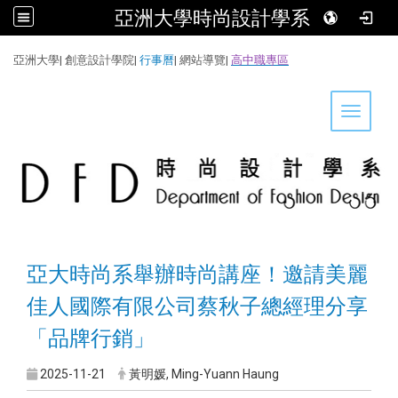
亞洲大學時尚設計學系
:::
亞洲大學
|
創意設計學院
|
行事曆
|
網站導覽
|
高中職專區
Toggle 
亞大時尚系舉辦時尚講座！邀請美麗
佳人國際有限公司蔡秋子總經理分享
「品牌行銷」
2025-11-21
黃明媛, Ming-Yuann Haung