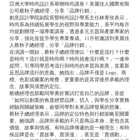
亞洲大學時尚設計系舉辦時尚講座！美麗佳人國際有限
公司蔡秋子總經理，分享「品牌行銷」。
創意設計學院副院長暨時尚設計學系主任林青玫表示，
時尚系為持續拓展學生的視野與專業能力，系平均每月
均規劃辦理一場專業講座，透過多元主題與產業專家的
分享，強化並提升學生專業養成。11月初邀請到美麗佳
人蔡秋子總經理，分享「品牌行銷」。
在演講一開始，蔡秋子總經理便以「什麼是流行？什麼
是時尚？流行就是時尚嗎？時尚就會流行嗎？」一連串
提問，引導同學思考流行與時尚的本質與差異，並重新
反思品牌流行的意義。她指出，品牌不僅是 Logo、商
標、色彩或圖案的堆疊，更重要的是其背後所承載的理
念、故事與清楚的定位。
蔡總經理也鼓勵同學勇於嘗試打造自己的品牌，並從
「如何以創業的角度經營品牌」切入，與學生分享實務
經驗與關鍵策略，啟發同學對未來品牌發展的想像。
蔡秋子總經理表示，品牌的定位特色與行銷策略至關重
要。她強調，品牌所承載的不只是商品本身，更包含其
價值、故事與情感。有時品牌傳遞的是一種理念；有時
候品牌是在「賣故事、賣浪漫」，甚至是「賣感動」。