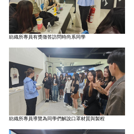
紡織所專員有獎徵答訪問時尚系同學
紡織所專員導覽為同學們解說口罩材質與製程