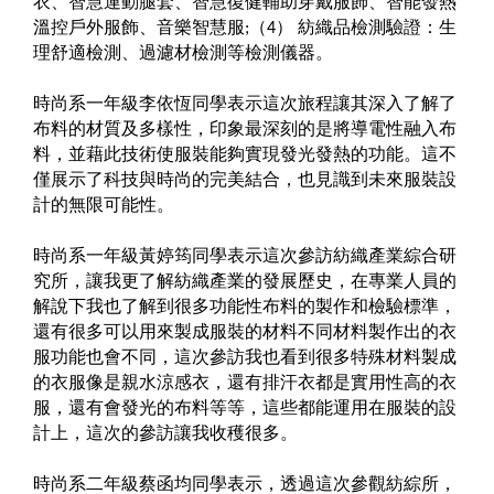
衣、智慧運動腿套、智慧復健輔助穿戴服飾、智能發熱
溫控戶外服飾、音樂智慧服
（
）
紡織品檢測驗證：生
;
4
理舒適檢測、過濾材檢測等檢測儀器。
時尚系一年級李依恆同學表示這次旅程讓其深入了解了
布料的材質及多樣性，印象最深刻的是將導電性融入布
料，並藉此技術使服裝能夠實現發光發熱的功能。這不
僅展示了科技與時尚的完美結合，也見識到未來服裝設
計的無限可能性。
時尚系一年級黃婷筠同學表示這次參訪紡織產業綜合研
究所，讓我更了解紡織產業的發展歷史，在專業人員的
解說下我也了解到很多功能性布料的製作和檢驗標準，
還有很多可以用來製成服裝的材料不同材料製作出的衣
服功能也會不同，這次參訪我也看到很多特殊材料製成
的衣服像是親水涼感衣，還有排汗衣都是實用性高的衣
服，還有會發光的布料等等，這些都能運用在服裝的設
計上，這次的參訪讓我收穫很多。
時尚系二年級蔡函均同學表示，透過這次參觀紡綜所，