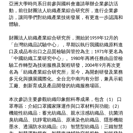
亞洲大學時尚系日前參與國科會邀請舉辦企業參訪活
動，前往財團法人紡織產業綜合研究所，進行企業參
訪，讓同學們對紡織產業技術發展，有更進一步認識和
體驗。
財團法人紡織產業綜合研究所，溯始於
年
月的
1959
12
「台灣紡織品試驗中心」，早期以執行我國紡織原料進
口及成品布出口之品質檢驗與管控為主；
年更名為
1971
「中國紡織工業研究中心」。
年再將任務由品管檢
1980
驗工作轉型為技術服務及製程研發，
年
月再次更
2004
9
名為「紡織產業綜合研究所」至今，為開創研發及業務
多元化與擴展國際化。全台北中南均有分部，兼具示範
工廠、創新育成及產品開發的紡織服務場區。
本次參訪主要參觀紡織印象館科專成果，包含（
）
口
1
罩專區：介紹口罩國家隊運作與口罩材料與功能
（
）
;
2
機能性紡織品：蓄光紡織品、親水涼感紡織品、抗菌消
臭紡織品、抗靜電紡織品、原液染色紡織品、隱形機能
墨水、透濕防水紡織品
（
）
智慧型紡織品：三鐵智慧
;
3