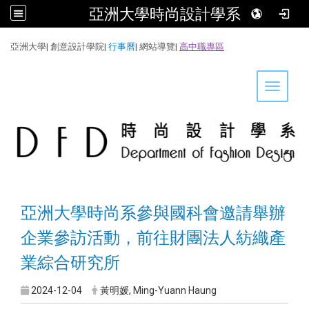
亞洲大學時尚設計學系
:::
亞洲大學
|
創意設計學院
|
行事曆
|
網站導覽
|
高中職專區
Toggle 
亞洲大學時尚系參與國科會邀請舉辦
企業參訪活動，前往財團法人紡織產
業綜合研究所
2024-12-04
黃明媛, Ming-Yuann Haung