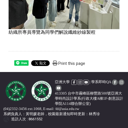
紡織所專員導覽為同學們解說纖維紗線製程
Print this page
Share
亞洲大學
| 學系即時QA
413305 台中市霧峰區柳豐路500號亞洲大
學時尚設計學系(行政大樓A棟1F-創意設計
學院A114聯合辦公室)
(04)2332-3456 ext.1068, E-mail: fd@asia.edu.tw
系網負責人：黃明媛老師，校園最新通知即時更新
：
林秀珍
造訪人次 : 8661552