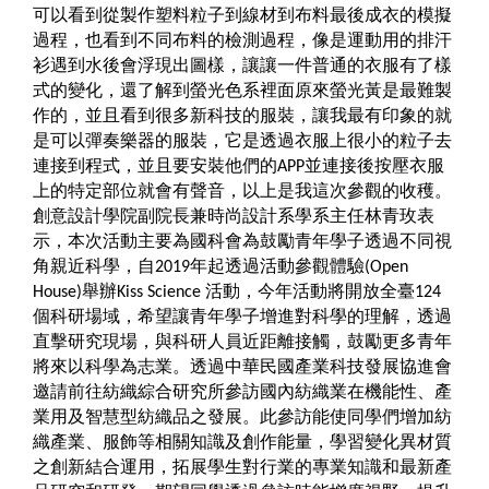
可以看到從製作塑料粒子到線材到布料最後成衣的模擬
過程，也看到不同布料的檢測過程，像是運動用的排汗
衫遇到水後會浮現出圖樣，讓讓一件普通的衣服有了樣
式的變化，還了解到螢光色系裡面原來螢光黃是最難製
作的，並且看到很多新科技的服裝，讓我最有印象的就
是可以彈奏樂器的服裝，它是透過衣服上很小的粒子去
連接到程式，並且要安裝他們的
並連接後按壓衣服
APP
上的特定部位就會有聲音，以上是我這次參觀的收穫。
創意設計學院副院長兼時尚設計系學系主任林青玫表
示，本次活動主要為國科會為鼓勵青年學子透過不同視
角親近科學，自
年起透過活動參觀體驗
2019
(Open
舉辦
活動，今年活動將開放全臺
House)
Kiss Science
124
個科研場域，希望讓青年學子增進對科學的理解，透過
直擊研究現場，與科研人員近距離接觸，鼓勵更多青年
將來以科學為志業。透過中華民國產業科技發展協進會
邀請前往紡織綜合研究所參訪國內紡織業在機能性、產
業用及智慧型紡織品之發展。此參訪能使同學們增加紡
織產業、服飾等相關知識及創作能量，學習變化異材質
之創新結合運用，拓展學生對行業的專業知識和最新產