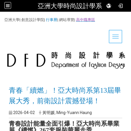
亞洲大學時尚設計學系
:::
亞洲大學
|
創意設計學院
|
行事曆
|
網站導覽
|
高中職專區
Toggle 
青春「續燃」！亞大時尚系第13屆畢
展大秀，前衛設計震撼登場
！
2026-04-02
黃明媛, Ming-Yuann Haung
青春設計能量全面引爆！亞大時尚系畢業
展《續燃》267套服裝華麗走秀