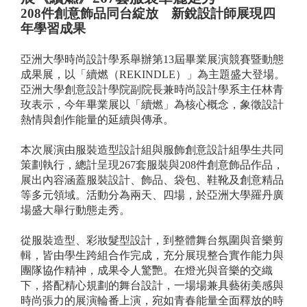
208
件創意飾品同台綻放 新銳設計師展現四
年學習成果
亞洲大學時尚設計學系舉辦第13屆畢業展演競賽暨動態
成果展，以「續燃（REKINDLE）」為主題盛大登場。
亞洲大學創意設計學院副院長兼時尚設計學系主任林青
玫表示，今年畢業展以「續燃」為核心概念，象徵設計
熱情與創作能量的延續與傳承。
本次展演由服裝造型設計組與服飾創意設計組學生共同
策劃執行，總計呈現267套服裝與208件創意飾品作品，
展出內容涵蓋服裝設計、飾品、袋包、鞋靴及創意精品
等多元領域。活動分為兩天、四場，於亞洲大學羅丹廣
場盛大舉行動態走秀。
從服裝造型、彩妝髮型設計，到整體舞台氛圍與音樂剪
輯，皆由學生跨組合作完成，充分展現整合實作能力與
團隊協作精神，成果令人驚艷。在燈光與音樂的交織
下，搭配精心規劃的舞台設計，一場場兼具藝術美感與
時尚張力的展演輪番上演，宛如青春能量全面釋放的時