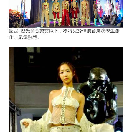
圖說:
燈光與音樂交織下，模特兒於伸展台展演學生創
作，氣氛熱烈。