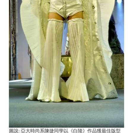
圖說:
亞大時尚系陳捷同學以《白陵》作品獲最佳版型