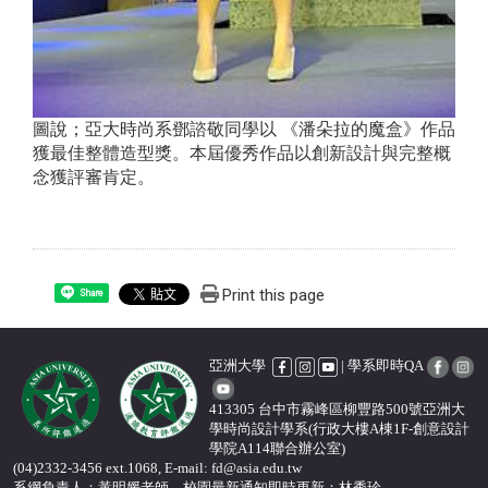
圖說；亞大時尚系鄧諮敬同學以 《潘朵拉的魔盒》作品
獲最佳整體造型獎。本屆優秀作品以創新設計與完整概
念獲評審肯定。
Print this page
Share
亞洲大學
| 學系即時QA
413305 台中市霧峰區柳豐路500號亞洲大
學時尚設計學系(行政大樓A棟1F-創意設計
學院A114聯合辦公室)
(04)2332-3456 ext.1068, E-mail: fd@asia.edu.tw
系網負責人：黃明媛老師，校園最新通知即時更新
：
林秀珍