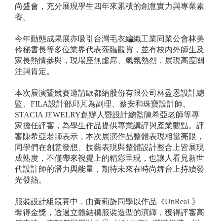
尚盛會，充分展現學生四年來累積的創意實力與專業素
養。
今年動態成果展亦吸引台灣毛衣編織工業同業公會林美
伶秘書長等多位業界代表蒞臨觀賞，並有校內外師生及
家長熱情參與，現場座無虛席、氣氛熱烈，展現高度關
注與肯定。
本次展演暨競賽邀請歐都納股份有限公司林盈恩設計總
監、FILA設計部邱芃為副理、蔡安和珠寶設計師、
STACIA JEWELRY創辦人暨設計總監陳希亞老師等專
家擔任評審，為學生作品提供專業講評與產業觀點。評
審陳希亞老師表示，本次展演作品整體表現相當亮眼，
同學們在創意發想、技藝表現與整體設計整合上皆展現
成熟度，不僅帶來視覺上的精彩呈現，也讓人看見新世
代設計師的潛力與能量，期待未來在時尚舞台上持續發
光發熱。
服裝設計組競賽中，由黃莉旂同學以作品《UnReaL》
奪得金獎，透過立體結構服裝造型的演繹，獲得評審高