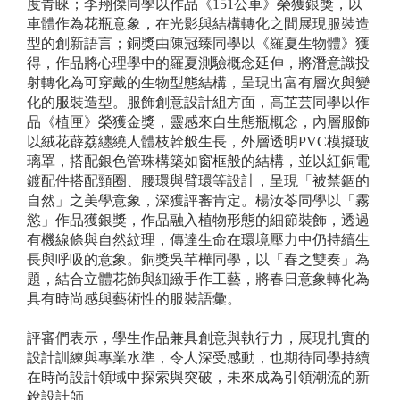
度青睞；李翔傑同學以作品《151公車》榮獲銀獎，以
車體作為花瓶意象，在光影與結構轉化之間展現服裝造
型的創新語言；銅獎由陳冠臻同學以《羅夏生物體》獲
得，作品將心理學中的羅夏測驗概念延伸，將潛意識投
射轉化為可穿戴的生物型態結構，呈現出富有層次與變
化的服裝造型。服飾創意設計組方面，高芷芸同學以作
品《植匣》榮獲金獎，靈感來自生態瓶概念，內層服飾
以絨花薜荔纏繞人體枝幹般生長，外層透明PVC模擬玻
璃罩，搭配銀色管珠構築如窗框般的結構，並以紅銅電
鍍配件搭配頸圈、腰環與臂環等設計，呈現「被禁錮的
自然」之美學意象，深獲評審肯定。楊汝苓同學以「霧
慾」作品獲銀獎，作品融入植物形態的細節裝飾，透過
有機線條與自然紋理，傳達生命在環境壓力中仍持續生
長與呼吸的意象。銅獎吳芊樺同學，以「春之雙奏」為
題，結合立體花飾與細緻手作工藝，將春日意象轉化為
具有時尚感與藝術性的服裝語彙。
評審們表示，學生作品兼具創意與執行力，展現扎實的
設計訓練與專業水準，令人深受感動，也期待同學持續
在時尚設計領域中探索與突破，未來成為引領潮流的新
銳設計師。