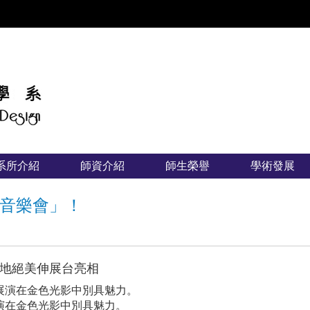
:::
系所介紹
師資介紹
師生榮譽
學術發展
音樂會」！
地絕美伸展台亮相
演在金色光影中別具魅力。