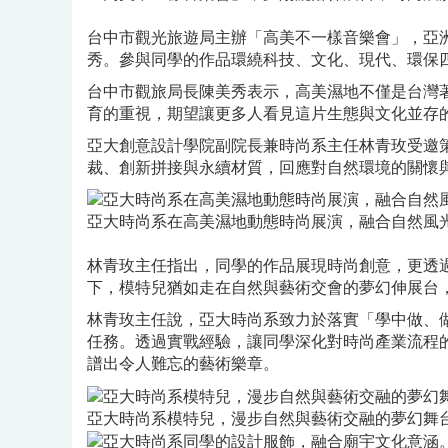
台中市觀光旅遊局主辦「高美不一樣音樂會」，亞
秀。參與同學的作品環繞科技、文化、現代、環保
台中市觀旅局長陳美秀表示，高美濕地不僅是台灣
育的重視，期望讓更多人看見這片生態與文化並存
亞大創意設計學院副院長兼時尚系主任林青玫受邀
裁、創新拼接與永續材質，回應對自然環境的關懷
亞大時尚系在高美濕地動態時尚展演，融合自然風
林青玫主任指出，同學的作品展現時尚創意，更透
下，模特兒猶如走在自然與藝術交會的夢幻伸展台
林青玫主任說，亞大時尚系致力於落實「學中做、
任務。透過實戰經驗，讓同學深化對時尚產業流程
譜出令人難忘的藝術樂章。
亞大時尚系模特兒，漫步自然與藝術交融的夢幻舞