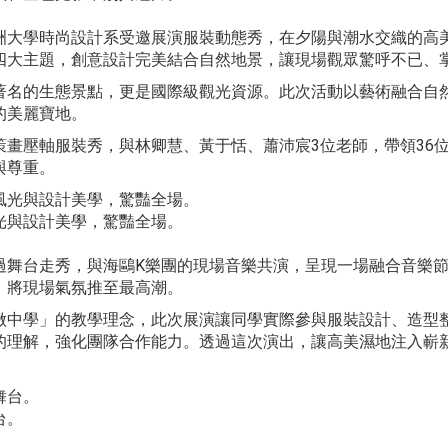
洲大學時尚設計系受邀展演服裝動態秀，在夕陽與潮水交織的高
四大主題，創意設計完美結合自然地景，讓現場觀眾驚呼不已、
著名的生態景點，更是國際級觀光資源。此次活動以藝術融合自
的美麗寶地。
策畫壓軸服裝秀，與林卿慧、黃于恬、蕭沛宸3位老師，帶領36
與尊重。
光與設計美學，驚豔全場。
過舞台走秀，與海鷗K樂團的現場音樂共演，呈現一場融合音樂
，將現場氣氛推至最高潮。
做中學」的教學理念，此次展演讓同學實際參與服裝設計、造型
的理解，強化團隊合作能力。透過這次演出，讓高美濕地注入嶄
台。