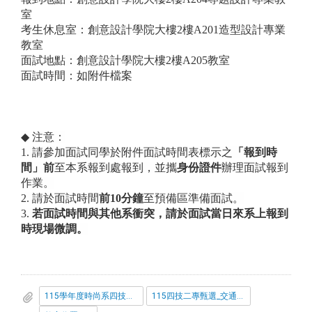
室
考生休息室：
創意設計學院大樓
2
樓
A201
造型設計專業
教室
面試地點：
創意設計學院大樓
2
樓
A205
教室
面試時間：如附件檔案
◆
注意：
1.
請參加面試同學於附件面試時間表標示之
「報到時
間」前
至本系報到處報到，並攜
身份證件
辦理面試報到
作業。
2.
請於面試時間
前
10
分鐘
至預備區準備面試。
3.
若面試時間與其他系衝突，請於面試當日來系上報到
時現場微調。
115學年度時尚系四技二專甄選入學面試時間表_1150617_-公告.pdf
115四技二專甄選_交通資訊.pdf