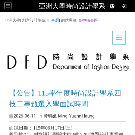
亞洲大學時尚設計學系
:::
亞洲大學
|
創意設計學院
|
行事曆
|
網站導覽
|
高中職專區
Toggle 
【公告】115學年度時尚設計學系四
技二專甄選入學面試時間
2026-06-11
黃明媛, Ming-Yuann Haung
面試日期：
115
年
06
月
17
日
(
三
)
報到地點：
創意設計學院大樓
2
樓
A204
專題設計專業教