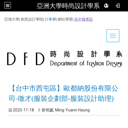
亞洲大學時尚設計學系
:::
亞洲大學
|
創意設計學院
|
行事曆
|
網站導覽
|
高中職專區
Toggle 
【台中市西屯區】歐都納股份有限公
司-徵才(服裝企劃部-服裝設計助理)
2025-11-18
黃明媛, Ming-Yuann Haung