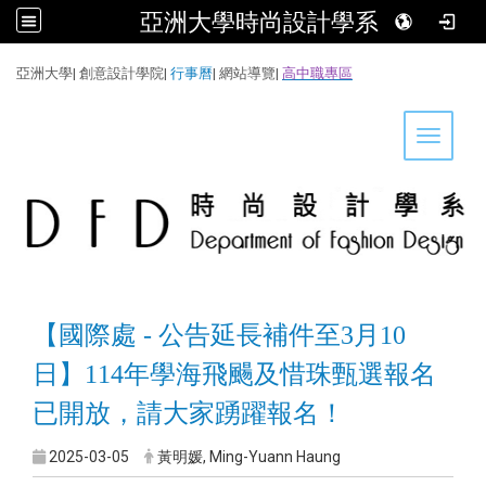
亞洲大學時尚設計學系
:::
亞洲大學
|
創意設計學院
|
行事曆
|
網站導覽
|
高中職專區
Toggle 
【國際處 - 公告
延長補件至3月10
日
】114年學海飛颺及惜珠甄選報名
已開放，請大家踴躍報名！
2025-03-05
黃明媛, Ming-Yuann Haung