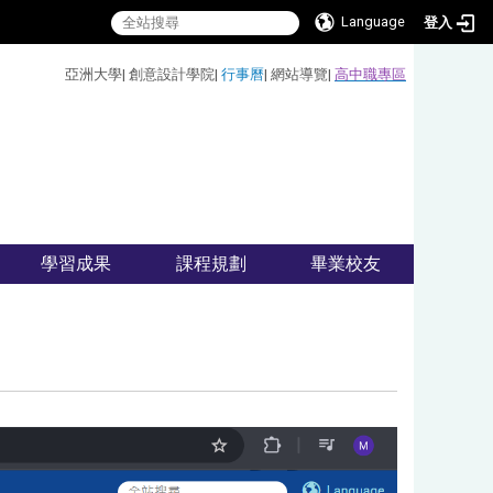
Language
登入
:::
亞洲大學
|
創意設計學院
|
行事曆
|
網站導覽
|
高中職專區
學習成果
課程規劃
畢業校友