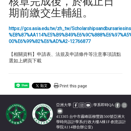
核章完成後，於截止日
期前繳交生輔組。
https://gcs.asia.edu.tw/zh_tw/Scholarshipsand
%E8%87%AA114%E5%B9%B49%E6%9C%888%E6%97%A5
00%E6%99%82%E6%AD%A2-12766877
【相關資料】申請表、法規及申請條件等注意事項請點
選如上網頁下載
Print this page
Share
亞洲大學
| 學系即時QA
413305 台中市霧峰區柳豐路500號亞洲大
學時尚設計學系(行政大樓A棟1F-創意設計
學院A114聯合辦公室)