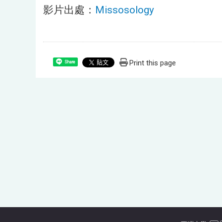
影片出處：
Missosology
Print this page
Share