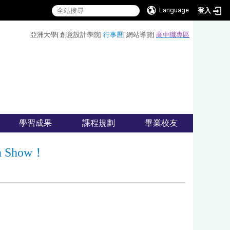
Language
登入
:::
亞洲大學
|
創意設計學院
|
行事曆
|
網站導覽
|
高中職專區
學習成果
課程規劃
畢業校友
ion Show！