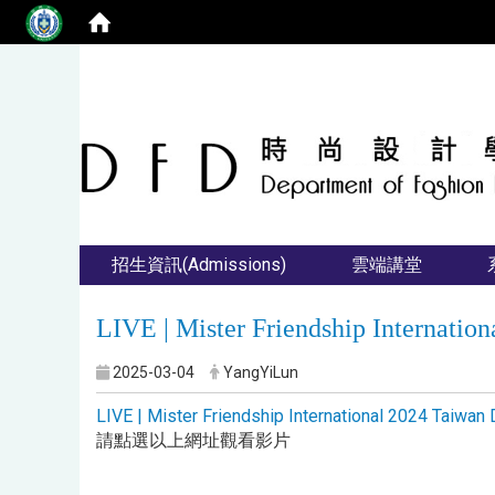
招生資訊(Admissions)
雲端講堂
LIVE | Mister Friendship Internat
2025-03-04
YangYiLun
LIVE | Mister Friendship International 2024 Taiw
請點選以上網址觀看影片