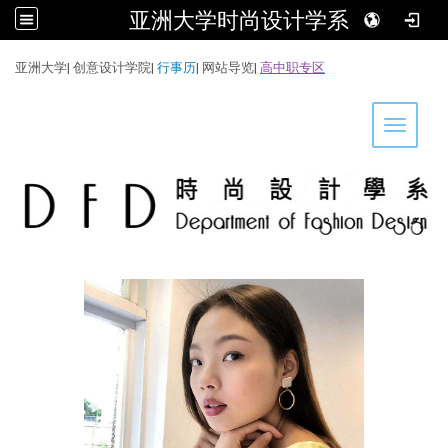
亚洲大学时尚设计学系
:::
亚洲大学
|
创意设计学院
|
行事历
|
网站导览
|
高中职专区
Toggle 