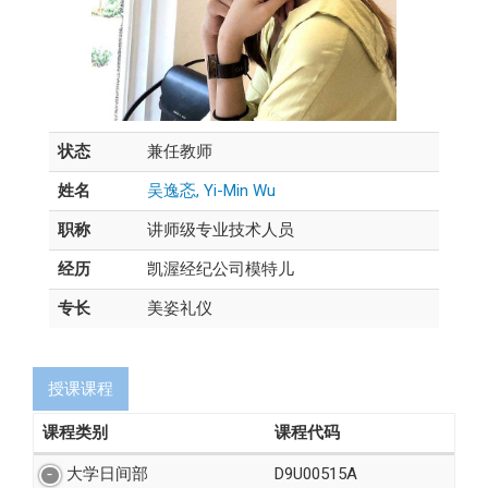
状态
兼任教师
姓名
吴逸忞, Yi-Min Wu
职称
讲师级专业技术人员
经历
凯渥经纪公司模特儿
专长
美姿礼仪
授课课程
课程类别
课程代码
大学日间部
D9U00515A