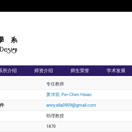
:::
系所介绍
师资介绍
师生荣誉
学术发展
专任教师
萧沛宸, Pei-Chen Hsiao
件
anny.ella0909@gmail.com
助理教授
1870