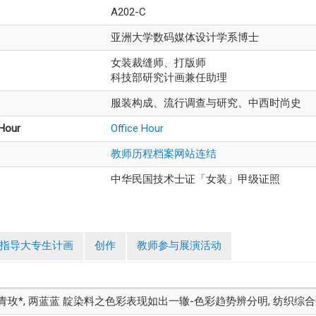
A202-C
亚洲大学数码媒体设计学系博士
女装裁缝师、打版师
科技部研究计画兼任助理
服装构成、流行调查与研究、中西时尚史
 Hour
Office Hour
教师历程档案网站连结
中华民国技术士证「女装」甲级证照
指导大专生计画
创作
教师参与展演活动
o)、林青玫*, 两蓝蓝 靛染料之色彩表现如出一辙-色彩趋势辨分明, 纺织综合研