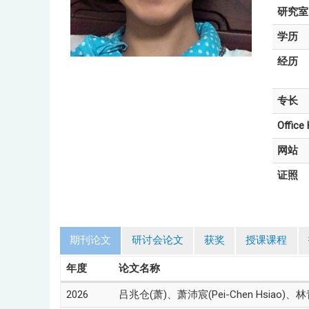
研究室
学历
经历
专长
Office
网站
证照
期刊论文
研讨会论文
获奖
授课课程
年度
论文名称
2026
吕兆仓(萧)、萧沛宸(Pei-Chen Hsia