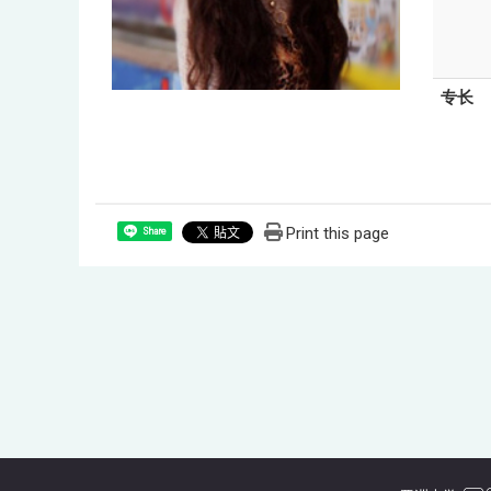
专长
Print this page
Share