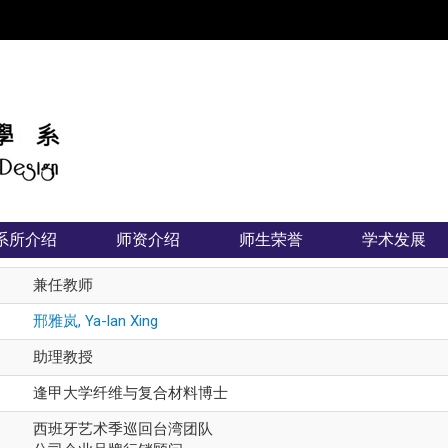
:::
系所介绍
师资介绍
师生荣誉
学术发展
兼任教师
邢雅岚, Ya-lan Xing
助理教授
逢甲大学纤维与复合材料博士
西班牙艺术季巡回台湾团队