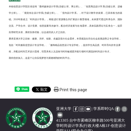
系主任的话
本校创意设计学院目前设有「数码媒体设计学系(含硕士班、博士班)」、「创意商品设计学系(含硕士班、进修
学士班)」、「视觉传达设计学系(含硕士班)」、「室内设计学系」，对于设计教学的发展，已具有相当的基
础。2010年新成立「时尚设计学系」，将能进行资源整合并扩展设计教育领域，未来更可透过跨界合作、国际
交流、产学合作、设计竞赛、创意提案等的参与，配合经济发展与在地需求，具体实践理论与实务合一，提昇
应用研究水准，累积实务经验，以达成培训人才之目的。
秉承亚洲大学之目标：健康、关怀、创新、卓越及现今社会需求，本系规划出符合社会发展趋势之专业学程，
包括「时尚服装造型设计专业学程」
「服饰精品创意设计专业学程」，提供学生高品质、时尚导向的专业课
、
程，并配合时尚艺术设计思维，培育具有人文品味与时尚敏感度并能引领时代潮流的时尚设计专才。
期待您的加入，这是个让你实现梦想与展翅翱翔的时尚平台。
Print this page
Share
亚洲大学
| 学系即时QA
413305 台中市雾峰区柳丰路500号亚洲大
学时尚设计学系(行政大楼A栋1F-创意设计
学院A114联合办公室)