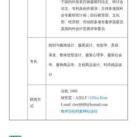
于国内外发表百馀篇期刊论文、研讨会
论文、专利及创作展演；主持多项国科
会专案研究计画；担任教育部、文化
部、经济部、劳动部多项专案评选委员
及国内外设计竞赛评审委员
纺织与服饰设计、服装设计、色彩学、美容、
美发、整体造型设计、服装心理学、服装社会
专长
学、服饰商品学、文创商品设计、时尚精品设
计
分机: 1066
研究室：A202-F /
Office Hour
联络方
E-mail: cheri6688@hotmail.com
式
教师历程档案网站连结