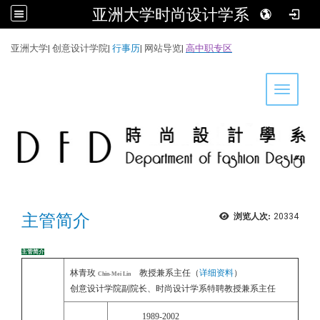
亚洲大学时尚设计学系
:::
亚洲大学
|
创意设计学院
|
行事历
|
网站导览
|
高中职专区
Toggle 
主管简介
浏览人次:
20334
主管简介
林青玫
教授兼系主任（
详细资料
）
Chin-Mei Lin
创意设计学院副院长、时尚设计学系特聘教授兼系主任
1989-2002