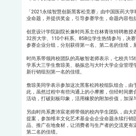
「2021永续智慧创新黑客松竞赛」由中国医药大
业命题，并提供奖金，引导参赛学生，命题内容包
创意设计学院副院长兼时尚系主任林青玫特聘教授表
32所大学、110个科系、858位学生热情参与，
参赛企业分组，分别获得第一名、第二名的佳绩，
时尚系带领跨校团队的高敏智老师表示，七校共15
学系大三学生詹琼美、杨振忠与大叶大学企业管理
新行销组别第一名的佳绩。
詹琼美同学表示参加这次黑客松跨校组队组合，由
此，虽然过程中有些沟通上的小摩擦，但经时间磨合及努力
活动，打破刻板印象，活用橡胶的附加价值，加深
另由时尚系萧沛宸老师带领的校内学生团队，由大
提案，参加维丰文化艺术基金会企业命题永续行销
品、推广在地食材，让消费者与生产者的交流更有
第二名的佳绩。