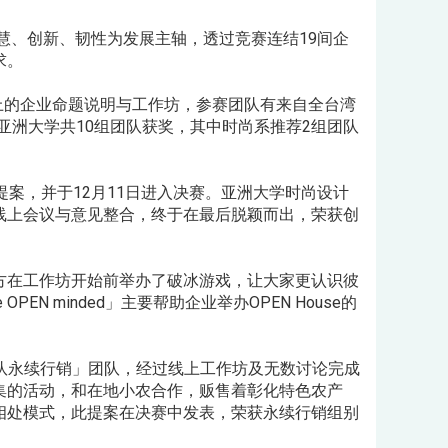
慧、创新、韧性为发展主轴，透过竞赛连结19间企
求。
线上的企业命题说明与工作坊，参赛团队有来自全台湾
，亚洲大学共10组团队获奖，其中时尚系推荐2组团队
案，并于12月11日进入决赛。亚洲大学时尚设计
线上会议与意见整合，终于在最后脱颖而出，荣获创
方在工作坊开始前举办了破冰游戏，让大家更认识彼
 minded」主要帮助企业举办OPEN House的
队永续行销」团队，经过线上工作坊及无数讨论完成
集的活动，和在地小农合作，贩售着彰化特色农产
相处模式，此提案在决赛中发表，荣获永续行销组别