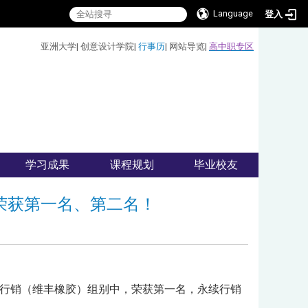
Language
登入
:::
亚洲大学
|
创意设计学院
|
行事历
|
网站导览
|
高中职专区
学习成果
课程规划
毕业校友
荣获第一名、第二名！
新行销（维丰橡胶）组别中，荣获第一名，永续行销