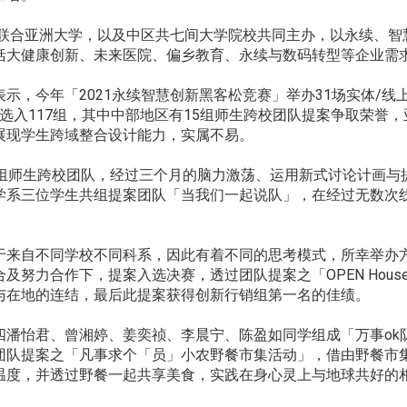
学联合亚洲大学，以及中区共七间大学院校共同主办，以永续、智
括大健康创新、未来医院、偏乡教育、永续与数码转型等企业需
示，今年「2021永续智慧创新黑客松竞赛」举办31场实体/
决赛选入117组，其中中部地区有15组师生跨校团队提案争取荣誉
展现学生跨域整合设计能力，实属不易。
组师生跨校团队，经过三个月的脑力激荡、运用新式讨论计画与提
学系三位学生共组提案团队「当我们一起说队」，在经过无数次
于来自不同学校不同科系，因此有着不同的思考模式，所幸举办
合作下，提案入选决赛，透过团队提案之「OPEN House OPEN
与在地的连结，最后此提案获得创新行销组第一名的佳绩。
四潘怡君、曾湘婷、姜奕祯、李晨宁、陈盈如同学组成「万事ok
团队提案之「凡事求个「员」小农野餐市集活动」，借由野餐市
温度，并透过野餐一起共享美食，实践在身心灵上与地球共好的