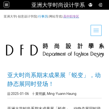
亚洲大学时尚设计学系
:::
亚洲大学
|
创意设计学院
|
行事历
|
网站导览
|
高中职专区
Toggle 
亚大时尚系期末成果展「蜕变」，动
静态展同时登场！
2025-01-06
黄明媛, Ming-Yuann Haung
亚洲大学时尚系期末成果展「蜕变」，动静态展同时登