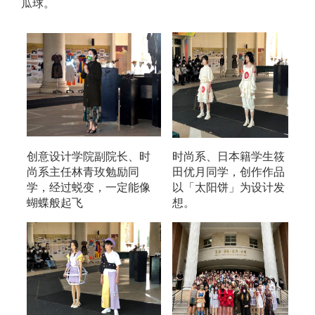
瓜球。
创意设计学院副院长、时
时尚系、日本籍学生筱
尚系主任林青玫勉励同
田优月同学，创作作品
学，经过蜕变，一定能像
以「太阳饼」为设计发
蝴蝶般起飞
想。