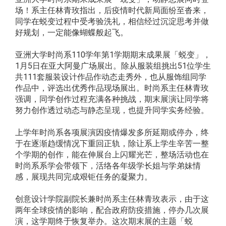
场！系主任林青玫指出，后疫情时代新局面纷至沓来，
同学在蜕变过程中受考验洗礼，相信经过沉淀思考并做
好规划，一定能像蝴蝶般起飞。
亚洲大学时尚系110学年第1学期期末成果展「蜕变」，
1月5日在亚大阿曼广场展出。除从服装组挑出51位学生
共111套服装设计作品作动态走秀外，也从服饰组同学
作品中，评选出优秀作品现场展出。时尚系主任林青玫
强调，同学创作过程充满各种挑战，期末展演让同学将
努力创作透过动态与静态呈现，也提升同学实务经验。
上学年时尚系各项展演因疫情爆发多所延期或停办，终
于在逐渐趋缓情况下重回正轨，除让系上学生辛苦一整
个学期的创作，能在伸展台上闪耀光芒，整场活动也在
时尚系系学会带领下，活络各年级学长姐与学弟妹情
感，展现共同完成艰钜任务的凝聚力。
创意设计学院副院长兼时尚系主任林青玫表示，由于这
两年全球疫情的影响，配合政府防疫措施，停办几次展
演，这学期终于恢复举办。这次期末展的主题「蜕