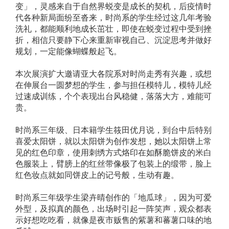
变」，灵感来自于自然界蜕变是成长的契机，后疫情时
代各种新局面纷至沓来，时尚系的学生经过这几年考验
洗礼，都能顺利地成长茁壮，即使在蜕变过程中受到挫
折，相信只要静下心来重新审视自己、沉淀思考并做好
规划，一定能像蝴蝶般起飞。
本次展演扩大邀请亚大各院系对时尚走秀有兴趣，或想
在伸展台一圆梦想的学生，参与担任模特儿，模特儿经
过速成训练，个个表现出台风稳健，落落大方，难能可
贵。
时尚系三年级、日本籍学生筱田优月说，到台中后特别
喜爱太阳饼，就以太阳饼为创作发想，她以太阳饼上常
见的红色印章，使用刺绣方式烙印在如酥脆饼皮的米白
色服装上，臂膀上的红丝带像极了包装上的缎带，脸上
红色妆点就如同饼皮上的记号般，生动有趣。
时尚系三年级学生梁卉晴创作的「地瓜球」，因为可爱
外型，及拟真的颜色，出场时引起一阵笑声，观众都表
示好想吃吃看，就像是夜市贩售的紫薯和蕃薯口味的地