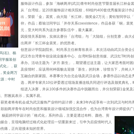
服饰设计作品，参加「海峡两岸(武汉)青年时尚创意节暨首届长江杯金
从「台湾组」近20所服饰设计相关院校，69组约400套优秀服装设计作
出，荣获「金」裳奖，由大陆「长江杯」颁奖金2万元；黄钰智同学以
仰」作品；蔡瑜洁同学以「并存关系coexistence」作品各获「铜」裳
元，亚大时尚系为这次参赛队伍中，最大赢家。
因疫情关系影响，实体比赛分「台湾组」与「大陆组」分别竞赛，由大
出两岸「长江杯金裳奖」的优胜者。
创意设计学院副院长、时尚系主任林青玫表示，本次活动由武汉台资企
筠(右)、杨
武汉市台湾青年创业就业服务中心、台湾时际创意传媒、武汉红T时尚
)同学服装创
承办。活动主题为「岁月·新生」，期望通过这主题，让大家思考面对困
式化」，获
及疫情时，应该用何种面貌去迎接「新生」的到来，珍惜当下，共铸人
，奖金两万
互融合的新家园。本赛事分为台北会场及武汉会场，参赛作品以动态走
来源：中时
选，两岸专家共10位评委透过现场直播连线共同进行评选及颁奖典礼，
组进入决赛，并从100多件的决赛作品中脱颖而出，并分别荣获1金奖及
恬、邢雅岚表示，实属不易。
，获奖者将有机会成为武汉服饰产业特约设计师；未来3年内还享有一次到武汉与时尚
。鼓励两岸青年在时尚创意和服装设计领域加强交流合作，也为台湾青年设计师提供广
、杨茹婷同学设计的「格式化」系列作品，主要是透过布料、颜色、剪
的媒合，呈现电脑经过格式化处理后一切重新来过，引申为后疫情时代人
的伤痛，正向迎接未知的世界。