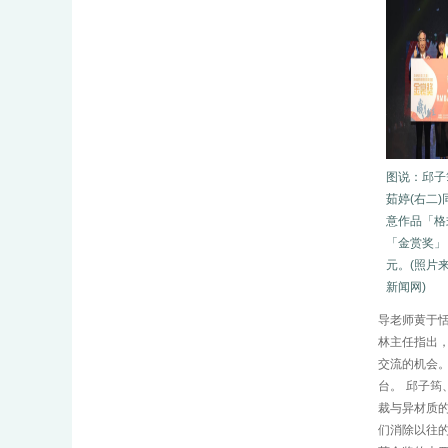
图
说：
邱子
茹婷(右二
意作品「格
「金赏奖」
元。(照片
新闻网)
导老师黄于
林主任指出
交流的机会
台。
邱子筠
裁与异材质
们消除以往