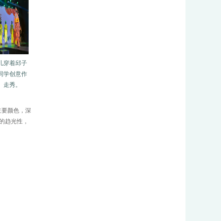
儿穿着邱子
同学创意作
」走秀。
主要颜色，深
的趋光性，