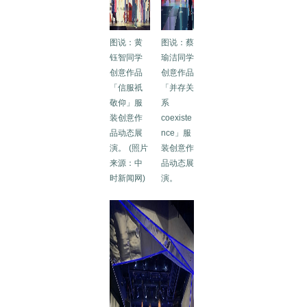
图
说
：
黄
图
说：
蔡
钰智同学
瑜洁同学
创意作品
创意作品
「信服祇
「并存关
敬仰」服
系
装创意作
coexiste
品动态展
nce」服
演。 (照片
装创意作
来源：中
品动态展
时新闻网)
演。