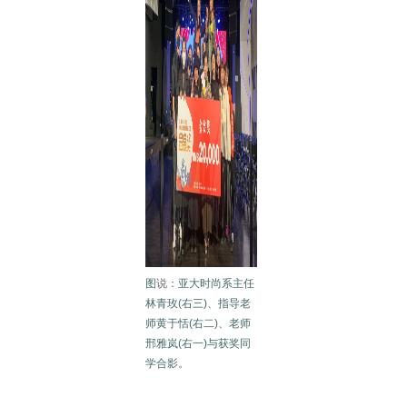
图
说：
亚
大时尚系主任
林青玫(右三)、指导老
师黄于恬(右二)、老师
邢雅岚(右一)与获奖同
学合影。