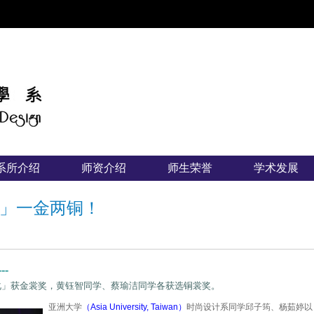
:::
系所介绍
师资介绍
师生荣誉
学术发展
」一金两铜！
-
化」获金裳奖，黄钰智同学、蔡瑜洁同学各获选铜裳奖。
亚洲大学
（Asia University, Taiwan）
时尚设计系同学邱子筠、杨茹婷以