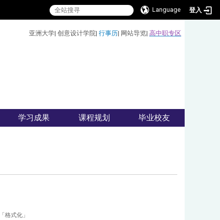
Language
登入
:::
亚洲大学
|
创意设计学院
|
行事历
|
网站导览
|
高中职专区
学习成果
课程规划
毕业校友
「格式化」