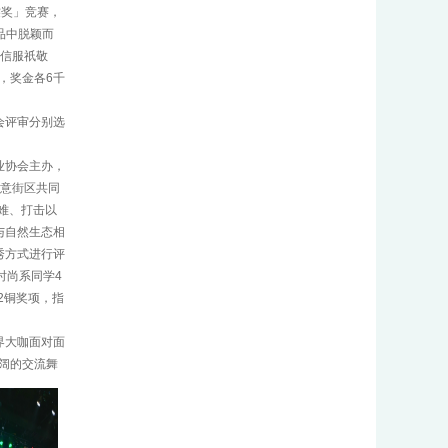
裳奖」竞赛，
品中脱颖而
「信服祇敬
奖，奖金各6千
会评审分别选
业协会主办，
创意街区共同
难、打击以
与自然生态相
秀方式进行评
时尚系同学4
2铜奖项，指
界大咖面对面
阔的交流舞