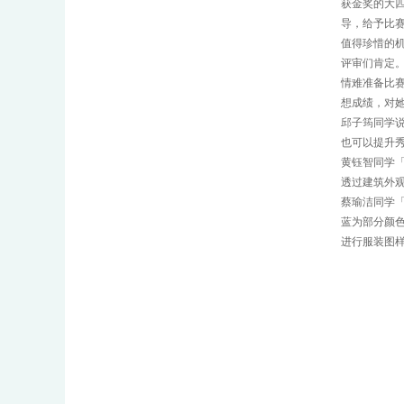
获金奖的大
导，给予比
值得珍惜的
评审们肯定
情难准备比
想成绩，对
邱子筠同学
也可以提升
黄钰智同学
透过建筑外
蔡瑜洁同学「
蓝为部分颜
进行服装图