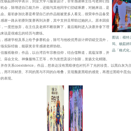
四生杨茹婷同学表示，到亚大学习服装设计，非常感谢林主任与老师们指
赛机会，除增进自己能力外，还能与其他同学们切磋琢磨，对她来说，是
机会。最初参加比赛是希望自己的作品能被更多人看见，很荣幸作品备受
。感谢一路从初赛到复赛再到决赛，其中支持且帮助过她的人。原本因疫
赛，一度想放弃，在主任及老师不断鼓舞下，最后顺利进入决赛并拿下理
她来说是很难忘的经历与磨练。
图
说：
模特
说，感谢学校及系上给予参赛机会，除可与他校优秀设计师切磋交流外，
筠、杨茹婷
秀场实际经验，能获奖非常感谢老师协助。
品「格式化
「信服祇敬仰」作品，以台湾百年宗教信仰，结合儒释道，底蕴深厚，并
观、庙会文化、神像服饰工艺等，作为发想及设计创新，发扬文化精随。
并存关系coexistence」作品，想表达没有黑暗便也衬托不了光的珍贵。以黑白灰为
色，用不同材质、不同的黑与不同的白堆叠，呈现颓废黑暗的感觉，再透过黑暗中昆虫
样的表现。