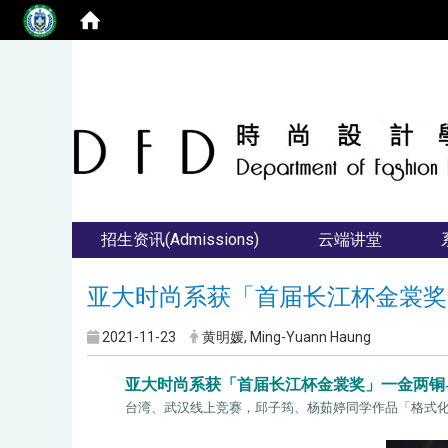
招生资讯(Admissions)
云端讲堂
亚大时尚系获「首届长江杯金裳奖
2021-11-23
黄明媛, Ming-Yuann Haung
亚大时尚系获「首届长江杯金裳奖」一金两铜--
台湾、武汉线上竞赛，邱子筠、杨茹婷同学作品「格式