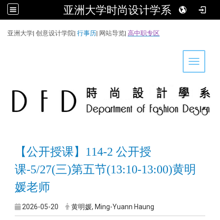
亚洲大学时尚设计学系
:::
亚洲大学
|
创意设计学院
|
行事历
|
网站导览
|
高中职专区
Toggle 
【公开授课】114-2 公开授
课-5/27(三)第五节(13:10-13:00)黄明
媛老师
2026-05-20
黄明媛, Ming-Yuann Haung