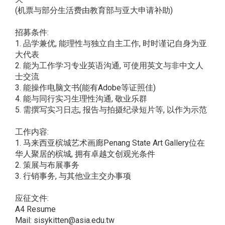
(机票与部分生活费由教育部与亚大申请补助)
招募条件:
1. 品学兼优, 能理性与独立自主工作, 时时谨记自身为亚
大代表
2. 能为工作学习专业英语沟通, 可使用英文与非中文人
士交流
3. 能操作电脑文书(能有Adobe等证照佳)
4. 能与同行实习生理性沟通, 敬业乐群
5. 需撰写实习日志, 报告与拍摄纪录短片等, 以作为示范
工作内容:
1. 马来西亚槟城艺术画廊Penang State Art Gallery位在
华人聚居的槟城, 拥有卓越文创观光条件
2. 策展与布展事务
3. 行销事务, 与其他业主交办事项
应征文件:
A4 Resume
Mail: sisykitten@asia.edu.tw