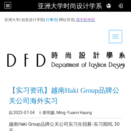
亚洲大学时尚设计学系
:::
亚洲大学
|
创意设计学院
|
行事历
|
网站导览
|
高中职专区
Toggle 
【实习资讯】越南Haki Group品牌公
关公司海外实习
2023-07-04
黄明媛, Ming-Yuann Haung
越南Haki Group品牌公关公司实习生招募-实习期间, 30
天