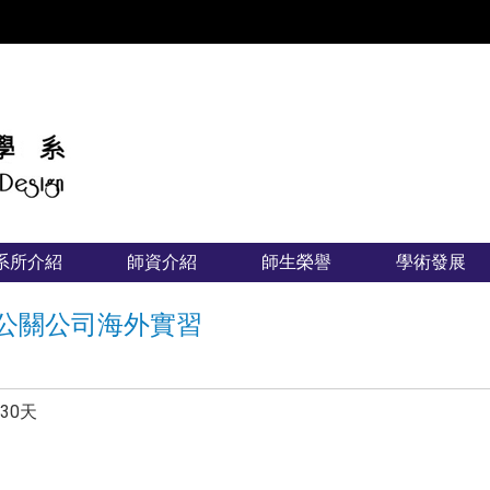
:::
系所介紹
師資介紹
師生榮譽
學術發展
品牌公關公司海外實習
30天