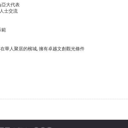
身為亞大代表
文人士交流
示範
allery位在華人聚居的檳城, 擁有卓越文創觀光條件