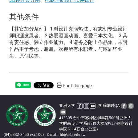
3D模具设计图
、
电脑辅助设计软件操作
其他条件
【其它加分条件】 1.对设计充满热忱，有志朝专业设计
师职涯发展者。 2.热爱漫画动画、喜爱日本文化。 3.具
有责任感、独立作业能力。 4.请务必附上作品集，未附
作品不予考虑，谢谢。欢迎所有求职者，与应届毕业
生、原住民等。
Print this page
Share
亚洲大学
| 学系即时QA
413305 台中市雾峰区柳丰路500号亚洲大
学时尚设计学系(行政大楼A栋1F-创意设计
学院A114联合办公室)
(04)2332-3456 ext.1068, E-mail: fd@asia.edu.tw