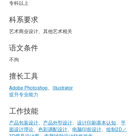
专科以上
科系要求
艺术商业设计、其他艺术相关
语文条件
不拘
擅长工具
Adobe Photoshop
、
Illustrator
提升专业能力
工作技能
产品包装设计
、
产品外型设计
、
设计印刷基本认知
、
平
面设计理论
、
色彩调配设计
、
电脑印前设计
、
绘制2D／