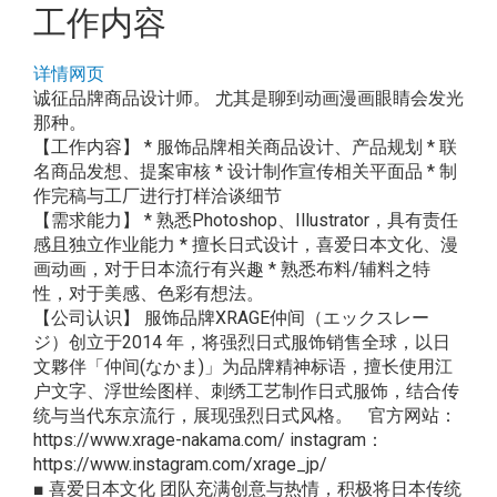
工作内容
详情网页
诚征品牌商品设计师。 尤其是聊到动画漫画眼睛会发光
那种。
【工作内容】 * 服饰品牌相关商品设计、产品规划 * 联
名商品发想、提案审核 * 设计制作宣传相关平面品 * 制
作完稿与工厂进行打样洽谈细节
【需求能力】 * 熟悉Photoshop、Illustrator，具有责任
感且独立作业能力 * 擅长日式设计，喜爱日本文化、漫
画动画，对于日本流行有兴趣 * 熟悉布料/辅料之特
性，对于美感、色彩有想法。
【公司认识】 服饰品牌XRAGE仲间（エックスレー
ジ）创立于2014 年，将强烈日式服饰销售全球，以日
文夥伴「仲间(なかま)」为品牌精神标语，擅长使用江
户文字、浮世绘图样、刺绣工艺制作日式服饰，结合传
统与当代东京流行，展现强烈日式风格。 官方网站：
https://www.xrage-nakama.com/ instagram：
https://www.instagram.com/xrage_jp/
■ 喜爱日本文化 团队充满创意与热情，积极将日本传统