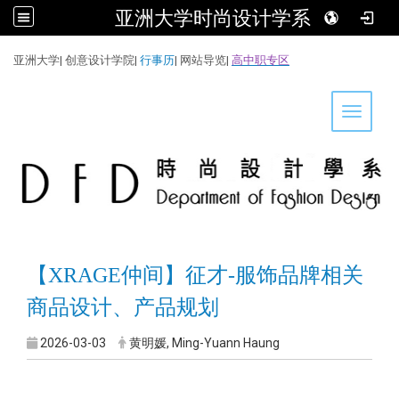
亚洲大学时尚设计学系
:::
亚洲大学
|
创意设计学院
|
行事历
|
网站导览
|
高中职专区
Toggle 
【XRAGE仲间】征才-服饰品牌相关
商品设计、产品规划
2026-03-03
黄明媛, Ming-Yuann Haung