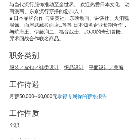
与当代流行服饰推动至全世界。 欢迎热爱日本文化、动
画漫画、东京流行穿搭的您加入！
■ 日本品牌合作 与集英社、东映动画、讲谈社、火消魂
服饰、面屋武藏拉面店…等等 日本知名企业长期合作，
与航海王、伊藤润二、福音战士、JOJO的奇幻冒险、
咒术回战合作联名商品。
职务类别
服装／皮包／鞋类设计
、
织品设计
、
平面设计／美编
工作待遇
月薪50,000~60,000元
取得专属你的薪水报告
工作性质
全职