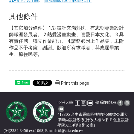
3D模具設計圖
、
電腦輔助設計軟體操作
其他條件
【其它加分條件】 1.對設計充滿熱忱，有志朝專業設計
師職涯發展者。 2.熱愛漫畫動畫、喜愛日本文化。 3.具
有責任感、獨立作業能力。 4.請務必附上作品集，未附
作品不予考慮，謝謝。歡迎所有求職者，與應屆畢業
生、原住民等。
Print this page
Share
亞洲大學
| 學系即時QA
413305 台中市霧峰區柳豐路500號亞洲大
學時尚設計學系(行政大樓A棟1F-創意設計
學院A114聯合辦公室)
(04)2332-3456 ext.1068, E-mail: fd@asia.edu.tw