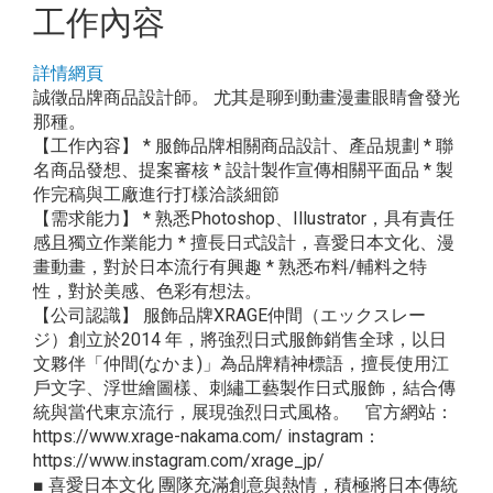
工作內容
詳情網頁
誠徵品牌商品設計師。 尤其是聊到動畫漫畫眼睛會發光
那種。
【工作內容】 * 服飾品牌相關商品設計、產品規劃 * 聯
名商品發想、提案審核 * 設計製作宣傳相關平面品 * 製
作完稿與工廠進行打樣洽談細節
【需求能力】 * 熟悉Photoshop、Illustrator，具有責任
感且獨立作業能力 * 擅長日式設計，喜愛日本文化、漫
畫動畫，對於日本流行有興趣 * 熟悉布料/輔料之特
性，對於美感、色彩有想法。
【公司認識】 服飾品牌XRAGE仲間（エックスレー
ジ）創立於2014 年，將強烈日式服飾銷售全球，以日
文夥伴「仲間(なかま)」為品牌精神標語，擅長使用江
戶文字、浮世繪圖樣、刺繡工藝製作日式服飾，結合傳
統與當代東京流行，展現強烈日式風格。 官方網站：
https://www.xrage-nakama.com/ instagram：
https://www.instagram.com/xrage_jp/
■ 喜愛日本文化 團隊充滿創意與熱情，積極將日本傳統