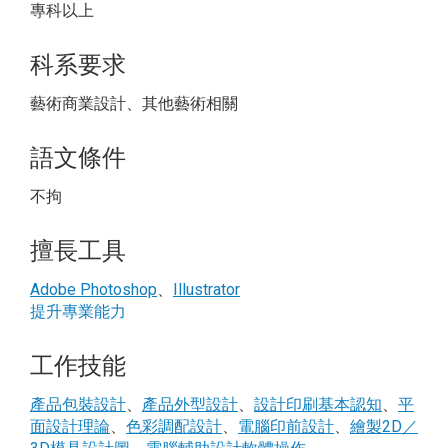
專科以上
科系要求
藝術商業設計、其他藝術相關
語文條件
不拘
擅長工具
Adobe Photoshop
、
Illustrator
提升專業能力
工作技能
產品包裝設計
、
產品外型設計
、
設計印刷基本認知
、
平
面設計理論
、
色彩調配設計
、
電腦印前設計
、
繪製2D／