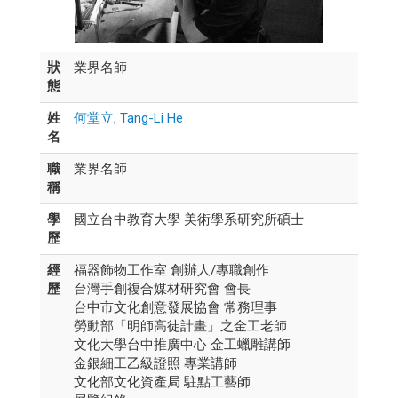
狀
業界名師
態
姓
何堂立, Tang-Li He
名
職
業界名師
稱
學
國立台中教育大學 美術學系研究所碩士
歷
經
福器飾物工作室 創辦人/專職創作
歷
台灣手創複合媒材研究會 會長
台中市文化創意發展協會 常務理事
勞動部「明師高徒計畫」之金工老師
文化大學台中推廣中心 金工蠟雕講師
金銀細工乙級證照 專業講師
文化部文化資產局 駐點工藝師