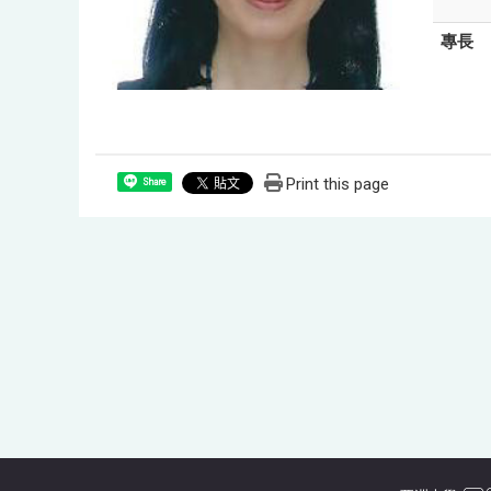
專長
Print this page
Share