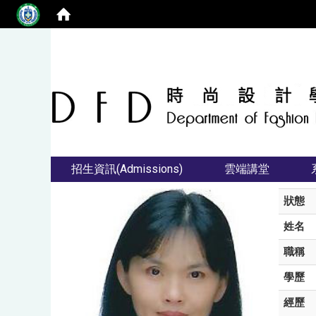
招生資訊(Admissions)
雲端講堂
狀態
姓名
職稱
學歷
經歷