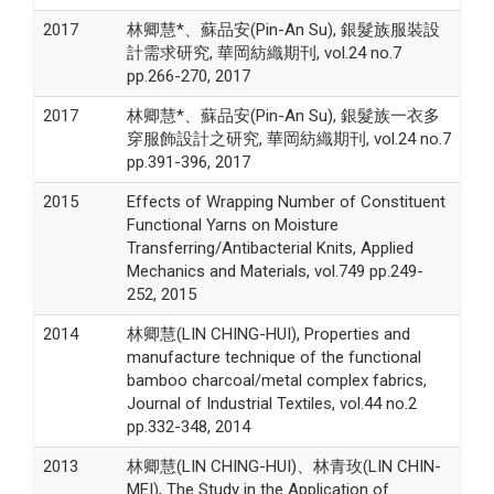
2017
林卿慧*、蘇品安(Pin-An Su), 銀髮族服裝設
計需求研究, 華岡紡織期刊, vol.24 no.7
pp.266-270, 2017
2017
林卿慧*、蘇品安(Pin-An Su), 銀髮族一衣多
穿服飾設計之研究, 華岡紡織期刊, vol.24 no.7
pp.391-396, 2017
2015
Effects of Wrapping Number of Constituent
Functional Yarns on Moisture
Transferring/Antibacterial Knits, Applied
Mechanics and Materials, vol.749 pp.249-
252, 2015
2014
林卿慧(LIN CHING-HUI), Properties and
manufacture technique of the functional
bamboo charcoal/metal complex fabrics,
Journal of Industrial Textiles, vol.44 no.2
pp.332-348, 2014
2013
林卿慧(LIN CHING-HUI)、林青玫(LIN CHIN-
MEI), The Study in the Application of