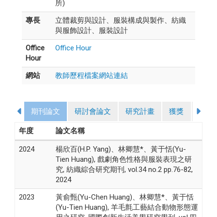
所)
專長
立體裁剪與設計、服裝構成與製作、紡織
與服飾設計、服裝設計
Office
Office Hour
Hour
網站
教師歷程檔案網站連結
期刊論文
研討會論文
研究計畫
獲獎
授課
年度
論文名稱
2024
楊欣百(H.P. Yang)、林卿慧*、黃于恬(Yu-
Tien Huang), 戲劇角色性格與服裝表現之研
究, 紡織綜合研究期刊, vol.34 no.2 pp.76-82,
2024
2023
黃俞甄(Yu-Chen Huang)、林卿慧*、黃于恬
(Yu-Tien Huang), 羊毛氈工藝結合動物形態運