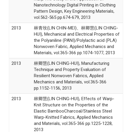
Nanotechnology Digital Printing in Clothing
Pattern Design, Key Engineering Materials,
vol.562-565 pp.674-679, 2013
2013
林青玫(LIN CHIN-MEI)、林卿慧(LIN CHING-
HUI), Mechanical and Electrical Properties of
the Polyaniline (PANI)/Polylactic acid (PLA)
Nonwoven Fabric, Applied Mechanics and
Materials, vol.365-366 pp.1074-1077, 2013
2013
林卿慧(LIN CHING-HUI), Manufacturing
Technique and Property Evaluation of
Resilient Nonwoven Fabrics, Applied
Mechanics and Materials, vol.365-366
pp.1152-1156, 2013
2013
林卿慧(LIN CHING-HUI), Effects of Warp-
Knit Structure on the Properties of the
Elastic BambooCharcoal/Stainless Steel
Warp-Knitted Fabrics, Applied Mechanics
and Materials, vol.365-366 pp.1225-1228,
2013