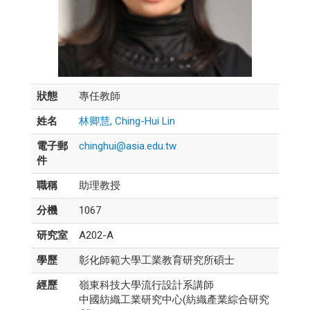
狀態
專任教師
姓名
林卿慧, Ching-Hui Lin
電子郵
chinghui@asia.edu.tw
件
職稱
助理教授
分機
1067
研究室
A202-A
學歷
彰化師範大學工業教育研究所碩士
經歷
嶺東科技大學流行設計系講師
中國紡織工業研究中心(紡織產業綜合研究