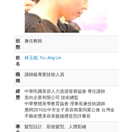
狀
兼任教師
態
姓
林玉鏡, Yu-Jing Lin
名
職
講師級專業技術人員
稱
經
中華民國美容人力資源發展協會 專任講師
歷
形向企業有限公司 技術總監
中華整體美學教育協會 理事長兼技術講師
應聘2010台中市女子美容商業同業公會 台灣金
手藝術獎美容美髮婚禮造型評審長
專
髮型設計、彩妝髮型、人體彩繪