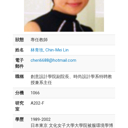
狀態
專任教師
姓名
林青玫, Chin-Mei Lin
電子
cheri6688@hotmail.com
郵件
職稱
創意設計學院副院長、時尚設計學系特聘教
授兼系主任
分機
1066
研究
A202-F
室
學歷
1989-2002
日本東京 文化女子大學大學院被服環境學博