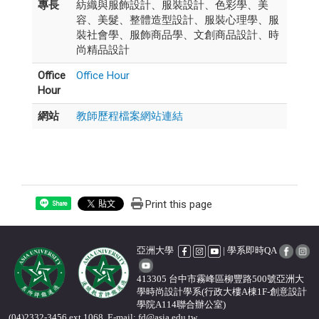
專長
紡織與服飾設計、服裝設計、色彩學、美
容、美髮、整體造型設計、服裝心理學、服
裝社會學、服飾商品學、文創商品設計、時
尚精品設計
Office
Office Hour
Hour
網站
教師歷程檔案網站連結
Print this page
Share
亞洲大學
| 學系即時QA
413305 台中市霧峰區柳豐路500號亞洲大
學時尚設計學系(行政大樓A棟1F-創意設計
學院A114聯合辦公室)
(04)2332-3456 ext.1068, E-mail: fd@asia.edu.tw