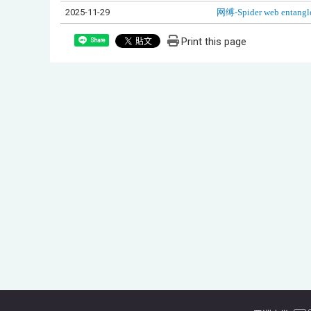
2025-11-29
网缚-Spider web entang
Print this page
Share