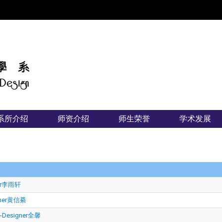
:::
系所介绍
师资介绍
师生荣誉
学术发展
ner李雨轩
gner黄信綦
-Designer全馨