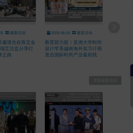
03
最新活动
2026-06-26
最新活动
系邀请光在珠宝金
教育部力挺！亚洲大学时尚
ma卢瑞芷总监分享打
设计学系越南海外实习计画
牌之路
直击国际时尚产业最前线
更多最新活动