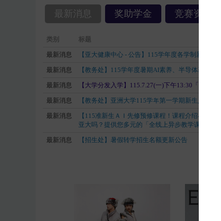
最新消息
奖助学金
竞赛资讯
类别
标题
最新消息
【亚大健康中心 - 公告】115学年度各学制新生/
最新消息
【教务处
】
115学年度暑期AI素养、半导体基础课程选课115.
最新消息
【大学分发入学】115.7.27(一)下午13:30「
最新消息
【教务处】亚洲大学115学年第一学期新生入学应
最新消息
【115准新生ＡＩ先修预修课程！课程介绍与选
亚大吗？提供您多元的「全线上异步教学课程」
最新消息
【招生处】暑假转学招生名额更新公告